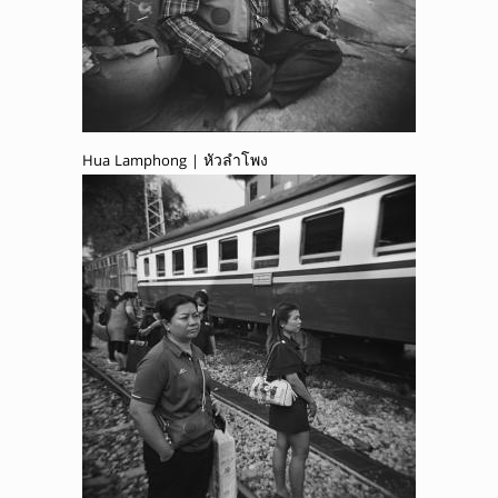
Hua Lamphong | หัวลำโพง