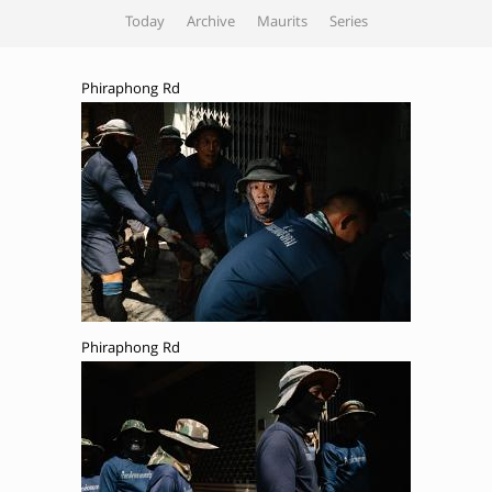
Today
Archive
Maurits
Series
Phiraphong Rd
Phiraphong Rd