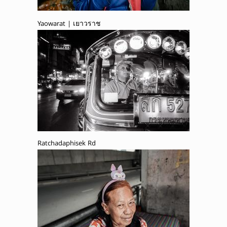
Yaowarat | เยาวราช
Ratchadaphisek Rd