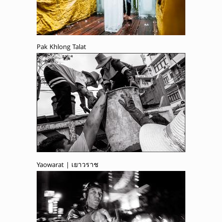
Pak Khlong Talat
Yaowarat | เยาวราช