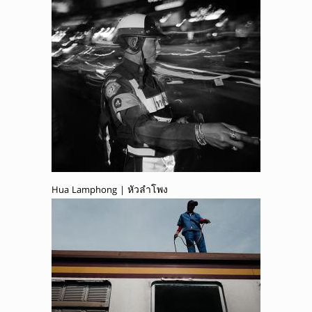
Hua Lamphong | หัวลำโพง