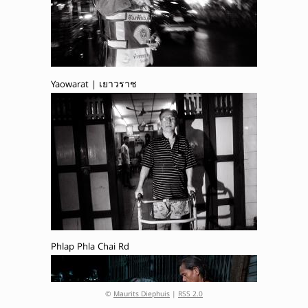
Yaowarat | เยาวราช
Phlap Phla Chai Rd
©
Maurits Diephuis
|
RSS 2.0