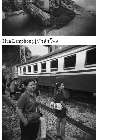
Hua Lamphong | หัวลำโพง