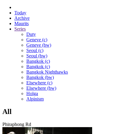
Today
Archive
Maurits
Series
Duty
Geneve (c)
Geneve (bw)
Seoul (c)
Seoul (bw)
Bangkok (c)
Bangkok (c)
Bangkok Nighthawks
Bangkok (bw)
Elsewhere (c)
Elsewhere (bw)
Holga
Alpinism
All
Phiraphong Rd