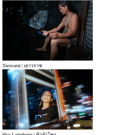
Yaowarat | เยาวราช
Hua Lamphong | หัวลำโพง