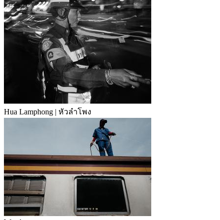
Hua Lamphong | หัวลำโพง