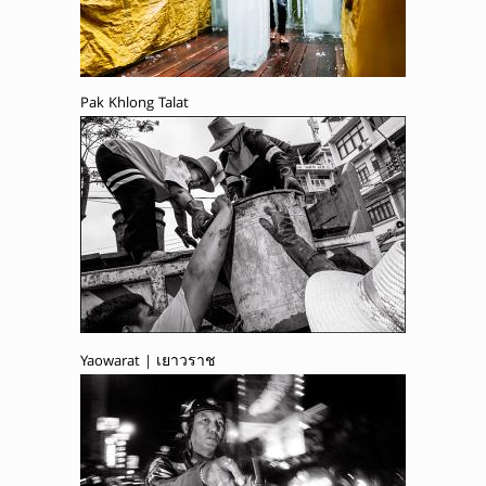
Pak Khlong Talat
Yaowarat | เยาวราช