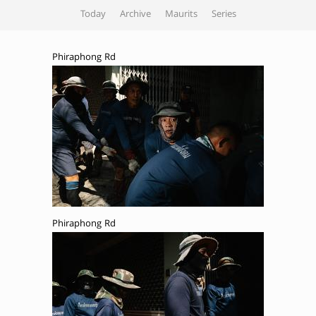
Today
Archive
Maurits
Series
Phiraphong Rd
Phiraphong Rd