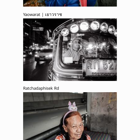
Yaowarat | เยาวราช
Ratchadaphisek Rd