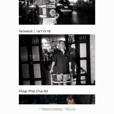
Yaowarat | เยาวราช
Phlap Phla Chai Rd
©
Maurits Diephuis
|
RSS 2.0