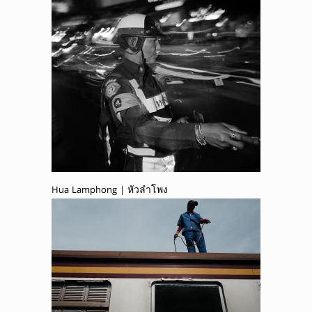
Hua Lamphong | หัวลำโพง