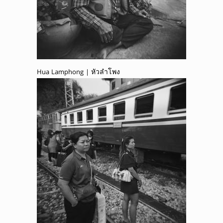
Hua Lamphong | หัวลำโพง