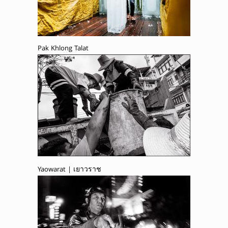
Pak Khlong Talat
Yaowarat | เยาวราช