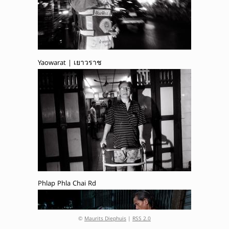
Yaowarat | เยาวราช
Phlap Phla Chai Rd
©
Maurits Diephuis
|
RSS 2.0