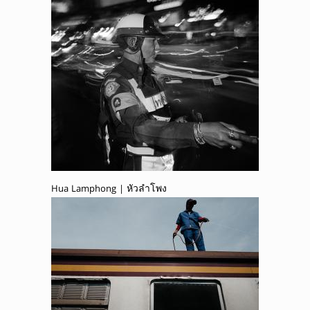
Hua Lamphong | หัวลำโพง