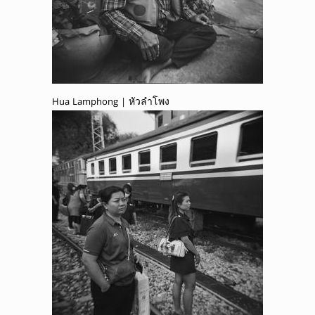
Hua Lamphong | หัวลำโพง