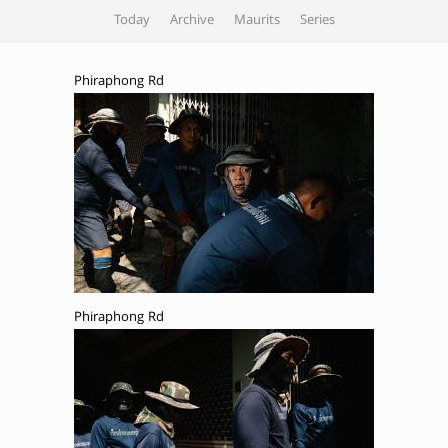
Today
Archive
Maurits
Series
Phiraphong Rd
Phiraphong Rd