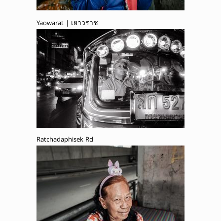
Yaowarat | เยาวราช
Ratchadaphisek Rd