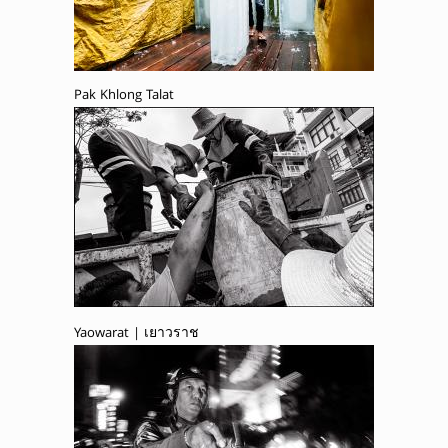
Pak Khlong Talat
Yaowarat | เยาวราช