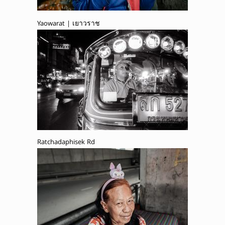
Yaowarat | เยาวราช
Ratchadaphisek Rd