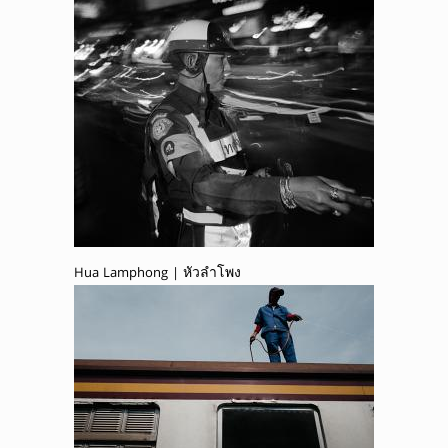
Hua Lamphong | หัวลำโพง