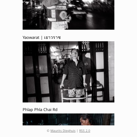
Yaowarat | เยาวราช
Phlap Phla Chai Rd
©
Maurits Diephuis
|
RSS 2.0