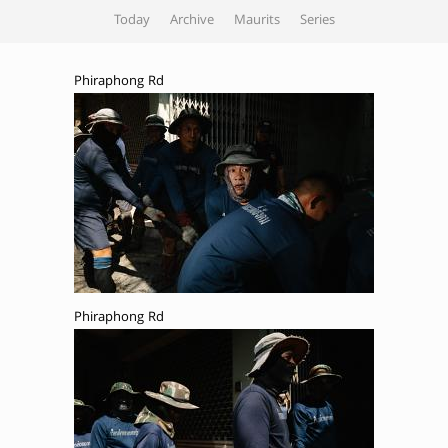
Today
Archive
Maurits
Series
Phiraphong Rd
Phiraphong Rd