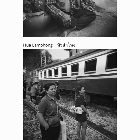
Hua Lamphong | หัวลำโพง