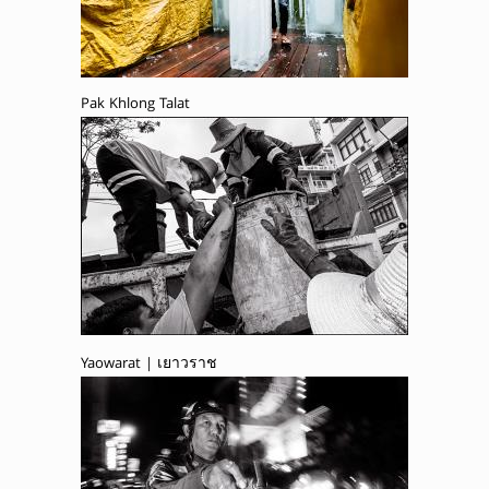
Pak Khlong Talat
Yaowarat | เยาวราช