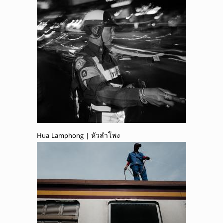
Hua Lamphong | หัวลำโพง