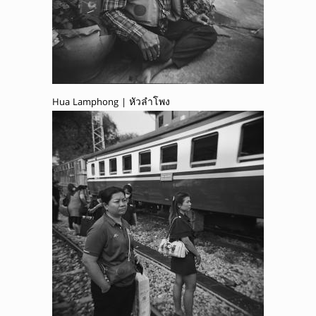
Hua Lamphong | หัวลำโพง