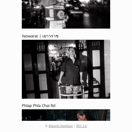
Yaowarat | เยาวราช
Phlap Phla Chai Rd
©
Maurits Diephuis
|
RSS 2.0