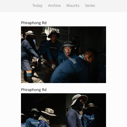
Today
Archive
Maurits
Series
Phiraphong Rd
Phiraphong Rd