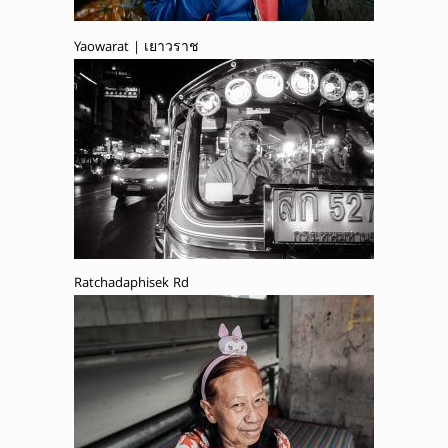
Yaowarat | เยาวราช
Ratchadaphisek Rd