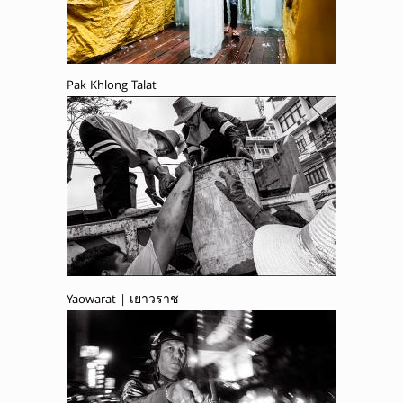
Pak Khlong Talat
Yaowarat | เยาวราช