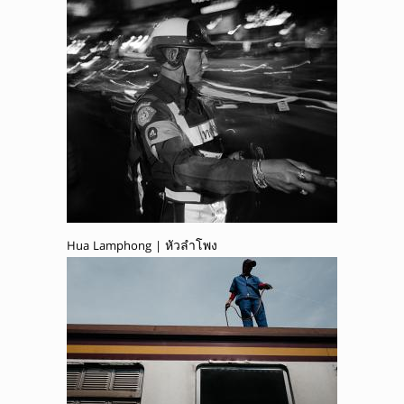
Hua Lamphong | หัวลำโพง