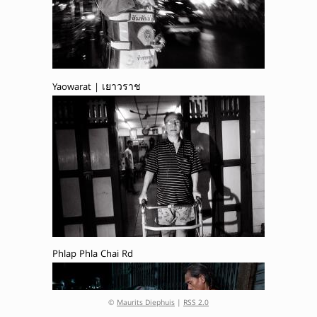
Yaowarat | เยาวราช
Phlap Phla Chai Rd
©
Maurits Diephuis
|
RSS 2.0