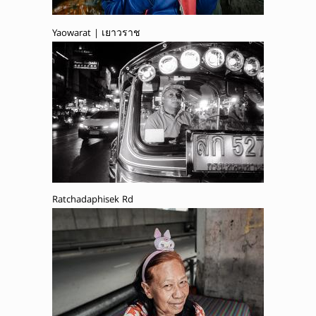
Yaowarat | เยาวราช
Ratchadaphisek Rd