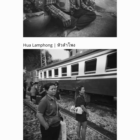
Hua Lamphong | หัวลำโพง