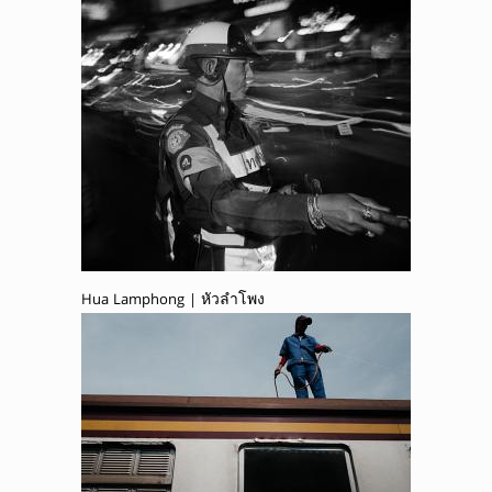
Hua Lamphong | หัวลำโพง