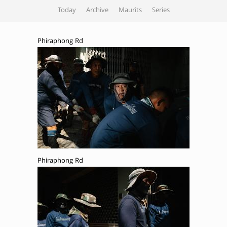
Today
Archive
Maurits
Series
Phiraphong Rd
Phiraphong Rd