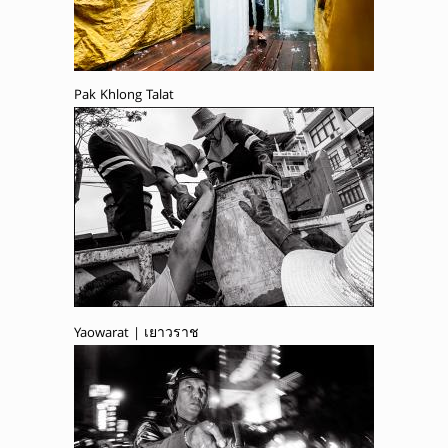
Pak Khlong Talat
Yaowarat | เยาวราช