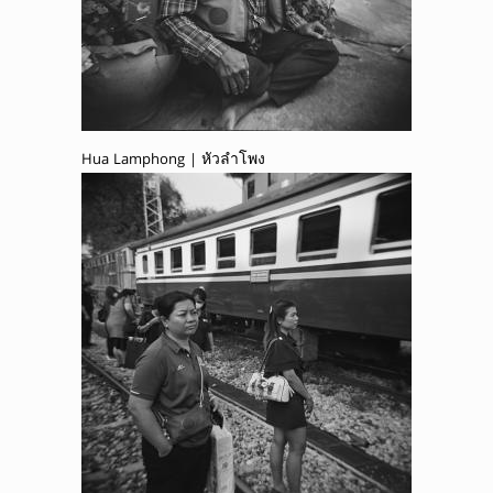
Hua Lamphong | หัวลำโพง