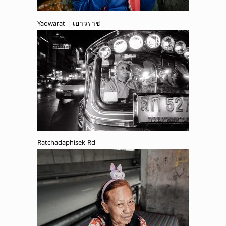
Yaowarat | เยาวราช
Ratchadaphisek Rd