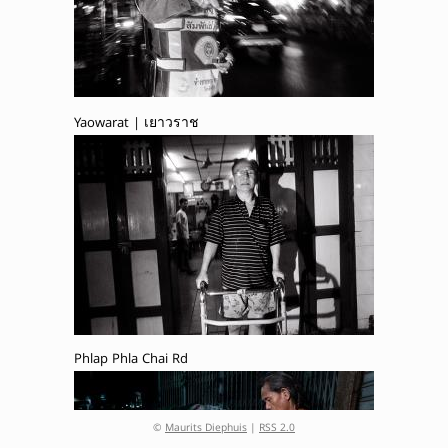
Yaowarat | เยาวราช
Phlap Phla Chai Rd
©
Maurits Diephuis
|
RSS 2.0