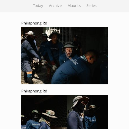
Today
Archive
Maurits
Series
Phiraphong Rd
Phiraphong Rd