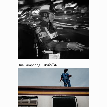
Hua Lamphong | หัวลำโพง