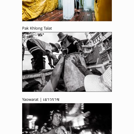
Pak Khlong Talat
Yaowarat | เยาวราช