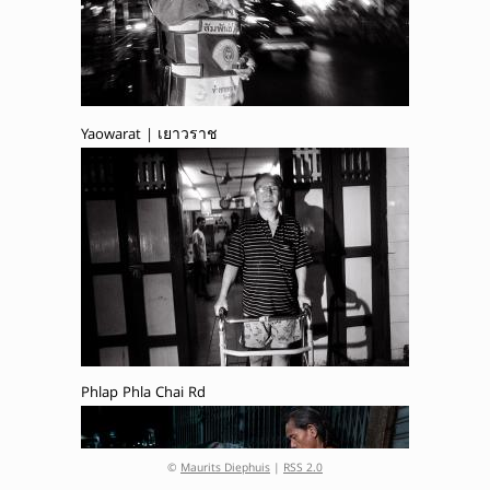
Yaowarat | เยาวราช
Phlap Phla Chai Rd
©
Maurits Diephuis
|
RSS 2.0