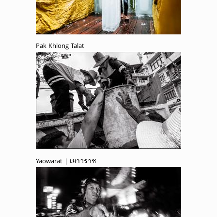
Pak Khlong Talat
Yaowarat | เยาวราช