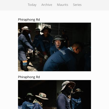
Today
Archive
Maurits
Series
Phiraphong Rd
Phiraphong Rd