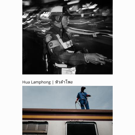
Hua Lamphong | หัวลำโพง