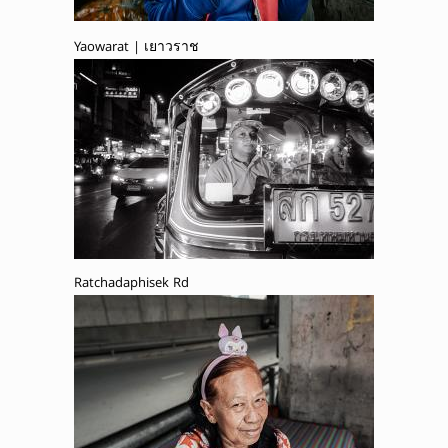
Yaowarat | เยาวราช
Ratchadaphisek Rd