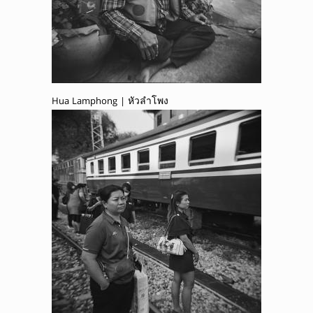
Hua Lamphong | หัวลำโพง