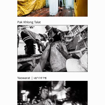
Pak Khlong Talat
Yaowarat | เยาวราช