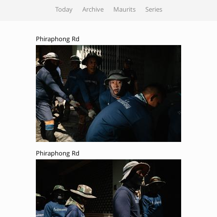
Today
Archive
Maurits
Series
Phiraphong Rd
Phiraphong Rd