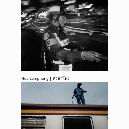
Hua Lamphong | หัวลำโพง