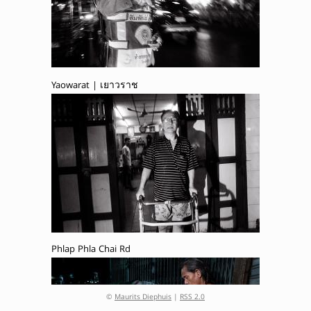
Yaowarat | เยาวราช
Phlap Phla Chai Rd
©
Maurits Diephuis
|
RSS 2.0