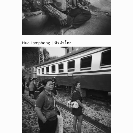
Hua Lamphong | หัวลำโพง