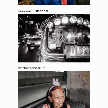
Yaowarat | เยาวราช
Ratchadaphisek Rd