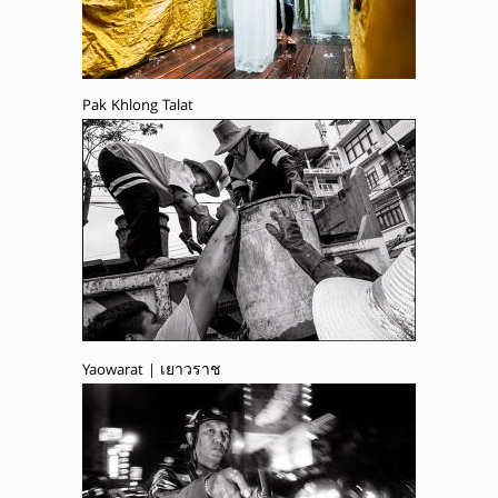
Pak Khlong Talat
Yaowarat | เยาวราช