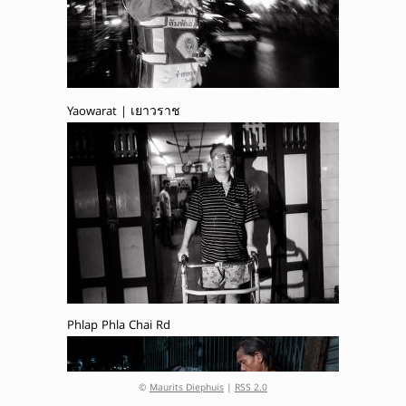
Yaowarat | เยาวราช
Phlap Phla Chai Rd
©
Maurits Diephuis
|
RSS 2.0