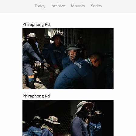
Today
Archive
Maurits
Series
Phiraphong Rd
Phiraphong Rd