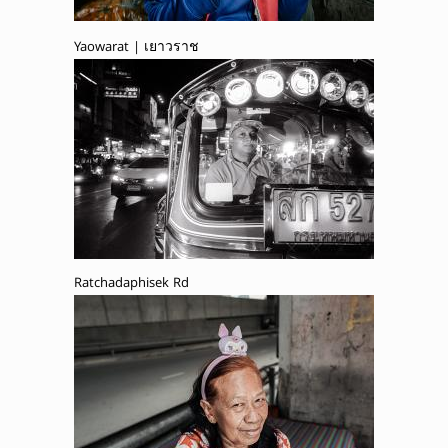
Yaowarat | เยาวราช
Ratchadaphisek Rd