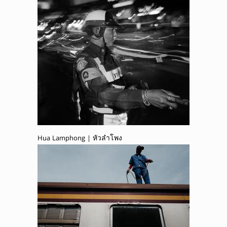
Hua Lamphong | หัวลำโพง