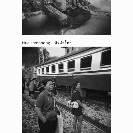
Hua Lamphong | หัวลำโพง