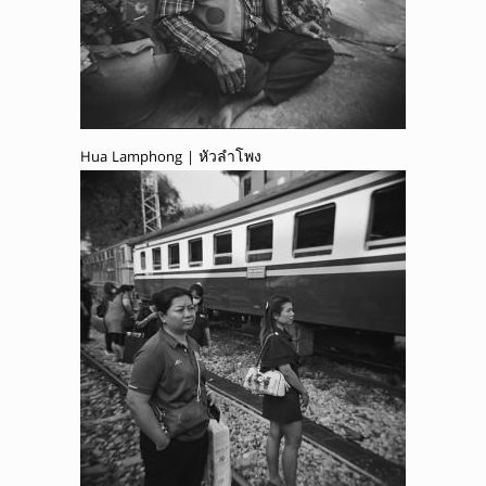
Hua Lamphong | หัวลำโพง