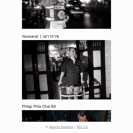
Yaowarat | เยาวราช
Phlap Phla Chai Rd
©
Maurits Diephuis
|
RSS 2.0