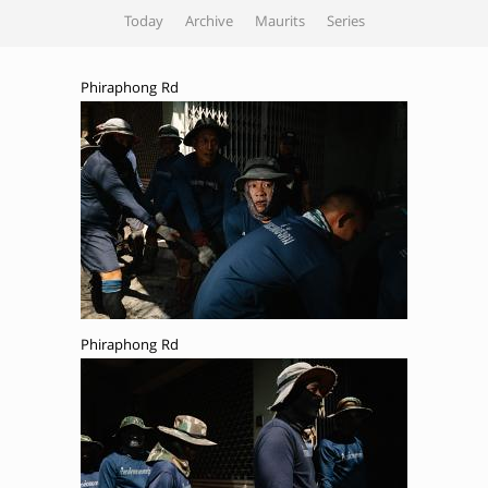
Today
Archive
Maurits
Series
Phiraphong Rd
Phiraphong Rd