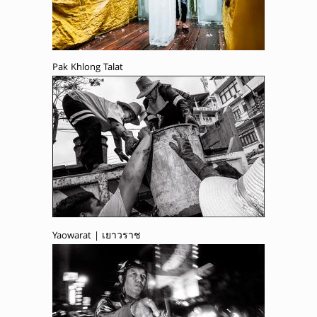
Pak Khlong Talat
Yaowarat | เยาวราช