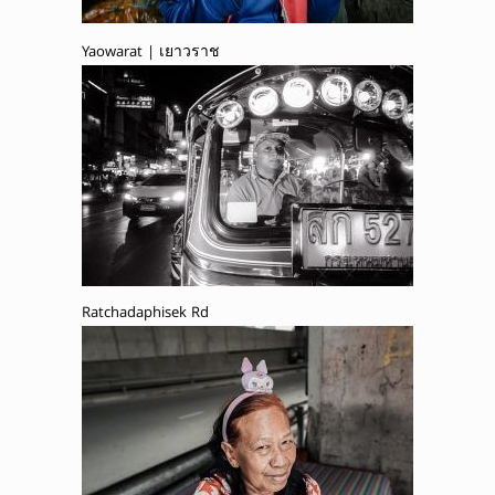
Yaowarat | เยาวราช
Ratchadaphisek Rd