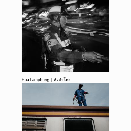
Hua Lamphong | หัวลำโพง